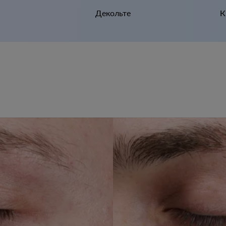
Декольте
К