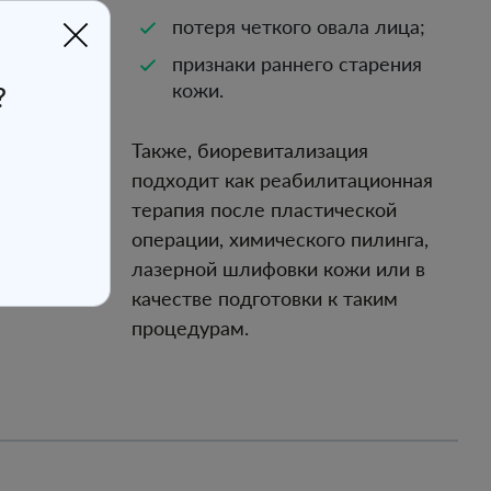
потеря четкого овала лица;
признаки раннего старения
кожи.
?
Также, биоревитализация
подходит как реабилитационная
терапия после пластической
операции, химического пилинга,
лазерной шлифовки кожи или в
качестве подготовки к таким
процедурам.