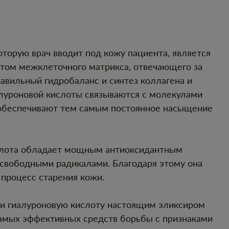
оторую врач вводит под кожу пациента, является
том межклеточного матрикса, отвечающего за
равильный гидробаланс и синтез коллагена и
луроновой кислоты связываются с молекулами
 обеспечивают тем самым постоянное насыщение
ислота обладает мощным антиоксидантным
 свободными радикалами. Благодаря этому она
процесс старения кожи.
ли гиалуроновую кислоту настоящим эликсиром
амых эффективных средств борьбы с признаками