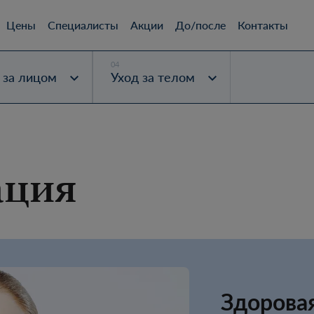
Цены
Специалисты
Акции
До/после
Контакты
 за лицом
Уход за телом
ация
Здорова