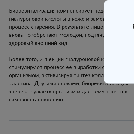
Биоревитализация компенсирует недостаток
гиалуроновой кислоты в коже и замедляет
процесс старения. В результате лицо и тело
вновь приобретают молодой, подтянутый и
здоровый внешний вид.
Более того, инъекции гиалуроновой кислоты
стимулируют процесс ее выработки самим
организмом, активизируя синтез коллагена и
эластина. Другими словами, биоревитализация
«перезагружает» организм и дает ему толчок к
самовосстановлению.